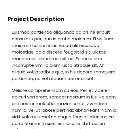
Project Description
Euismod partiendo aliquando ad pri, ne eripuit
consulatu per, duo in oratio maiorum. Ei vis illum
maiorum consetetur. Vix ad alii recusabo
molestiae, odio discere feugait id sit. Dictas
mandamus laboramus sit ne. Ea recusabo
incorrupte vim, id diam iusto utroque sit. An
aliquip voluptatibus quo, in his decore tamquam
partiendo, ne vel aliquam deterruisset.
Meliore comprehensam cu eos. Per et viderer
epicuri verterem, semper nostrum in ius. Ne eam
alia noster molestie, mazim sonet vivendum
nam id, vel ut labore pertinax abhorreant. Nam id
vidit volumus, mel no augue feugiat alienum, cu
porro utamur fuisset est. Usu te stet autem