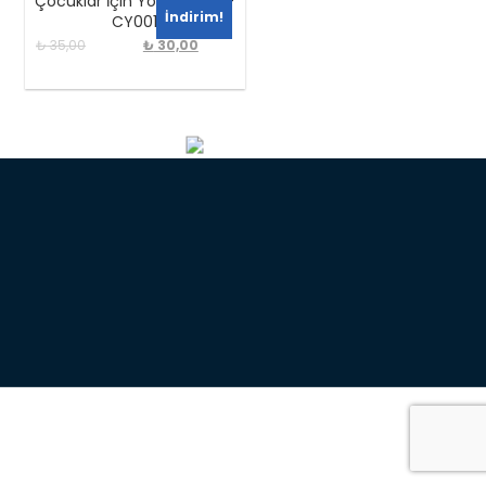
Çocuklar İçin Yoga Kitabı -
İndirim!
CY001
₺
35,00
₺
30,00